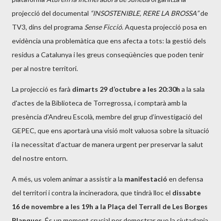
projecció del documental
“INSOSTENIBLE, RERE LA BROSSA”
de
TV3, dins del programa
Sense Ficció
. Aquesta projecció posa en
evidència una problemàtica que ens afecta a tots: la gestió dels
residus a Catalunya i les greus conseqüències que poden tenir
per al nostre territori.
La projecció es farà
dimarts 29 d’octubre a les 20:30h
a la sala
d'actes de la Biblioteca de Torregrossa, i comptarà amb la
presència d'Andreu Escolà, membre del grup d’investigació del
GEPEC, que ens aportarà una visió molt valuosa sobre la situació
i la necessitat d’actuar de manera urgent per preservar la salut
del nostre entorn.
A més, us volem animar a assistir a la
manifestació
en defensa
del territori i contra la incineradora, que tindrà lloc el
dissabte
16 de novembre a les 19h a la Plaça del Terrall de Les Borges
Blanques
. És un moment crucial per demostrar que la ciutadania