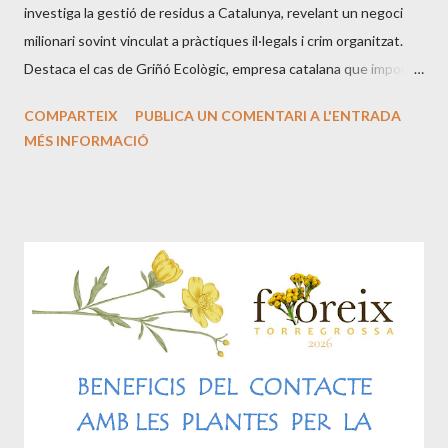
investiga la gestió de residus a Catalunya, revelant un negoci
milionari sovint vinculat a pràctiques il·legals i crim organitzat.
Destaca el cas de Griñó Ecològic, empresa catalana que importa
residus, especialment d'Itàlia. Aquest flux constant de residus
COMPARTEIX
PUBLICA UN COMENTARI A L'ENTRADA
italians genera sospites per les seves connexions amb activitats
MÉS INFORMACIÓ
criminals, incloent el transport il·legal de residus perillosos i la
implicació amb la camorra. La manca de control efectiu i la
traçabilitat dels residus són problemes greus que posen en risc
la salut pública. Griñó Ecològic afirma dedicar-se a la
sostenibilitat i transformar residus en recursos. No obstant això,
les seves pràctiques són qüestionables, ja que importen residus
per tractar-los i posteriorment redistribuir-los a altres llocs,
sovint sense una gestió adequada. Això inclou el transport de
residus des d'Itàlia fins a Tarragona, on són tractats i
redistribuïts a altres instal·lac...