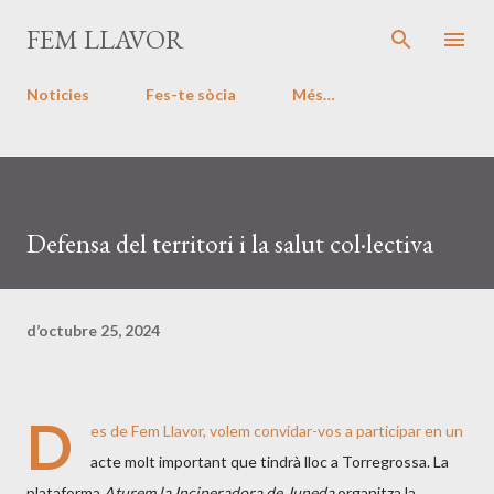
Salta al contingut principal
FEM LLAVOR
Noticies
Fes-te sòcia
Més…
Defensa del territori i la salut col·lectiva
d’octubre 25, 2024
D
es de Fem Llavor, volem convidar-vos a participar en un
acte molt important que tindrà lloc a Torregrossa. La
plataforma
Aturem la Incineradora de Juneda
organitza la