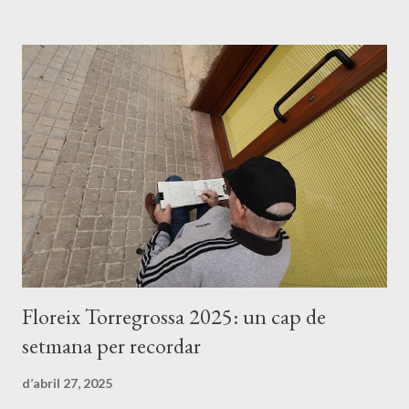
passejar pel parc de la Cassella i seguir teixint comunitat al
voltant del nostre entorn natural. 📅 Dissabte 25 d’abril 📍 Parc
de la Cassella, Torregrossa 🕠 17.30 h Vine, respira natura i
fem créixer, entre tots, aquesta llavor de poble. 🌱
Floreix Torregrossa 2025: un cap de
setmana per recordar
d’abril 27, 2025