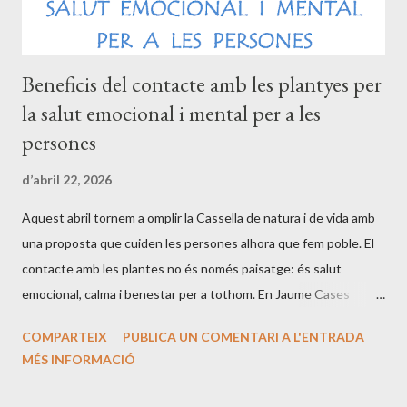
Beneficis del contacte amb les plantyes per
la salut emocional i mental per a les
persones
d’abril 22, 2026
Aquest abril tornem a omplir la Cassella de natura i de vida amb
una proposta que cuiden les persones alhora que fem poble. El
contacte amb les plantes no és només paisatge: és salut
emocional, calma i benestar per a tothom. En Jaume Cases
Cunillera, veí de Torregrossa i format a la Universitat de Vic,
COMPARTEIX
PUBLICA UN COMENTARI A L'ENTRADA
compartirà la seva experiència i coneixements en una xerrada
MÉS INFORMACIÓ
vivencial sobre com les plantes poden ajudar-nos a reconnectar
amb nosaltres mateixos. És una oportunitat per aprendre,